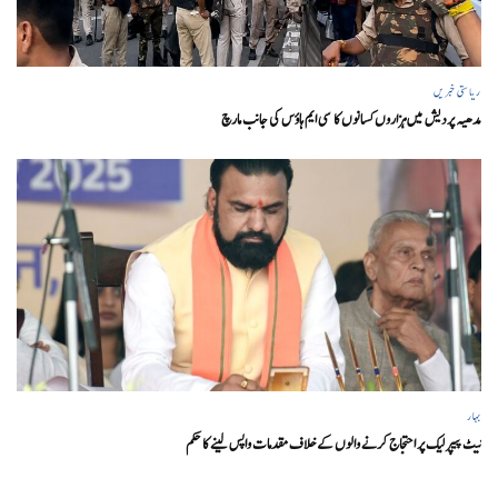
ریاستی خبریں
مدھیہ پردیش میں ہزاروں کسانوں کا سی ایم ہاؤس کی جانب مارچ
بہار
نیٹ پیپر لیک پر احتجاج کرنے والوں کے خلاف مقدمات واپس لینے کا حکم