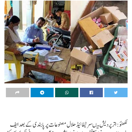
لکھنؤ: اتر پردیش میںسرٹیفائیڈ حلال مصنوعات پر پابندی کے بعد ایف