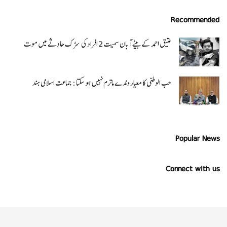
Recommended
عتیق احمد کے بیٹے آبان سمیت 2 افراد کی سڑک حادثے میں موت
حب الوطنی کا معیار وندے ماترم نہیں ہو سکتا : جماعت اسلامی ہند
Popular News
Connect with us