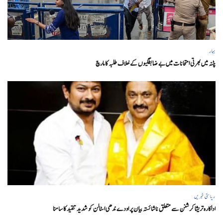
بہار
پٹنہ میں بھرتی امتحانات میں بے ضابطگیوں کے خلاف طلبہ کا مارچ
ریاستی خبریں
اداکارہ تریشا کرشنن سے متعلق ناشائستہ بیان پر اودے ندھی اسٹالن کو شدید تنقید کا سامنا