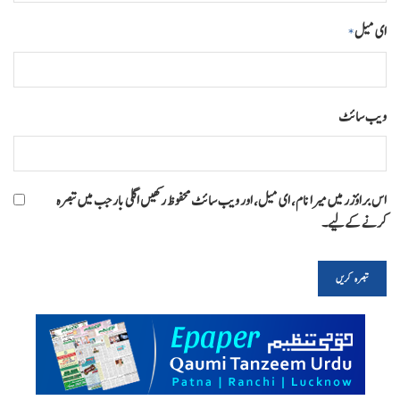
ای میل
*
ویب‌ سائٹ
اس براؤزر میں میرا نام، ای میل، اور ویب سائٹ محفوظ رکھیں اگلی بار جب میں تبصرہ
کرنے کےلیے۔