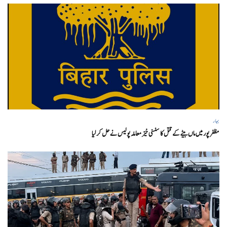
بہار
مظفر پور میں ماں بیٹے کے قتل کا سنسنی خیز معاملہ پولیس نے حل کر لیا