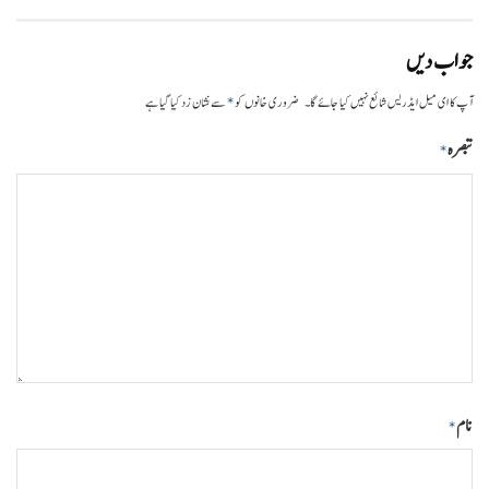
جواب دیں
*
آپ کا ای میل ایڈریس شائع نہیں کیا جائے گا۔
ضروری خانوں کو
سے نشان زد کیا گیا ہے
تبصرہ
*
نام
*