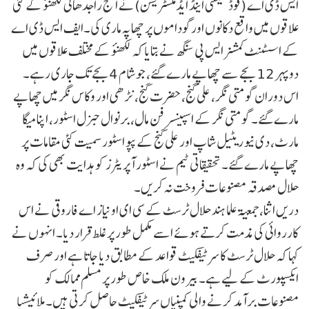
ایس ڈی اے (فوڈ سیفٹی اینڈ ایڈمنسٹریشن)نے آج راجدھانی لکھنؤ کے کئی
علاقوں میں واقع دکانوں اورگوداموں پر چھاپہ ماری کی۔ایف ایس ڈی اے
کے اسسٹنٹ کمشنر ایس پی سنگھ نے بتایا کہ لکھنؤ کے مختلف علاقوں میں
دوپہر 12 بجے سے چھاپے مارے گئے، جو شام 4 بجے تک جاری رہے۔
اس دوران گومتی نگر، علی گنج، حضرت گنج، نڑھی اور وکاس نگر میں چھاپے
مارے گئے۔ گومتی نگر کے اسپینسر فن مال، برنوال جنرل اسٹور، اپنا میگا
مارٹ، دی نیو ریٹیل شاپ اور علی گنج کے پپو اسٹور سمیت کئی مقامات پر
چھاپے مارے گئے۔ تحقیقاتی ٹیم نے اسٹور آپریٹرز کو ہدایت بھی کی کہ وہ
حلال مصدقہ مصنوعات فروخت نہ کریں۔
دریں اثنا، جمعیۃ علما ہند حلال ٹرسٹ کے سی ای او نیاز اے فاروقی نے اس
کارروائی کی مذمت کرتے ہوئے اسے مکمل طور پر غلط قرار دیا۔ انہوں نے
کہا کہ حلال ٹرسٹ کا سرٹیفکیٹ قواعد کے مطابق دیا جاتا ہے اور صرف
ایکسپورٹ کے لیے ہے۔ بیرون ملک خاص طور پر مسلم ممالک کو
مصنوعات برآمد کرنے والی کمپنیاں سرٹیفکیٹ حاصل کرتی ہیں۔ ملائیشیا