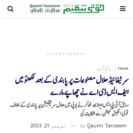
ADVERTISEMENT
Home
ریاستی خبریں
سرٹیفائیڈ حلال مصنوعات پر پابندی کے بعد لکھنؤ میں
ایف ایس ڈی اے نے چھاپے مارے
سابق آئی پی ایس امیتابھ ٹھاکر نے یوپی میں حلال سرٹیفکیشن پر پابندی کے خلاف
قومی اقلیتی کمیشن سے شکایت کی
Qaumi Tanzeem
by
نومبر 21, 2023