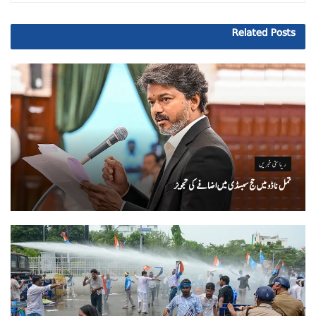
Related
Posts
ریاستی خبریں
تمل ناڈو میں حج سبسڈی میں اضافے کی تجویز