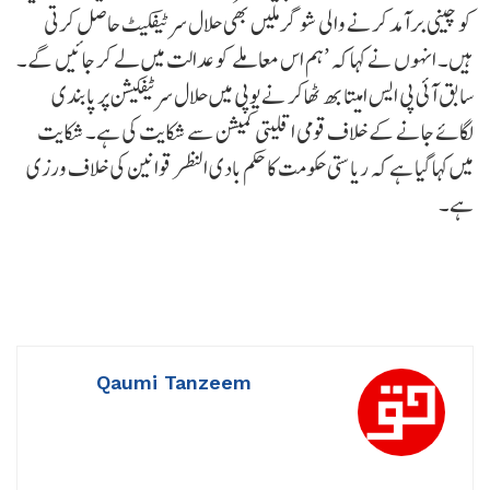
کو چینی برآمد کرنے والی شوگر ملیں بھی حلال سرٹیفکیٹ حاصل کرتی
ہیں۔ انہوں نے کہا کہ ’ہم اس معاملے کو عدالت میں لے کر جائیں گے۔
سابق آئی پی ایس امیتابھ ٹھاکر نے یوپی میں حلال سرٹیفکیشن پر پابندی
لگائے جانے کے خلاف قومی اقلیتی کمیشن سے شکایت کی ہے۔ شکایت
میں کہا گیا ہے کہ ریاستی حکومت کا حکم بادی النظر قوانین کی خلاف ورزی
ہے۔
Qaumi Tanzeem