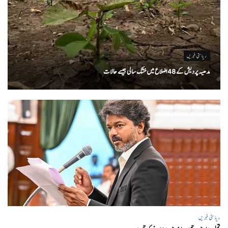
ریاستی خبریں
مدھیہ پردیش کے 48 اضلاع میں خشک سالی جیسے حالات
ریاستی خبریں