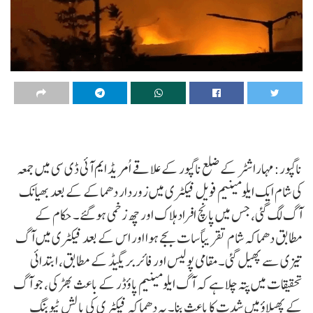
ناگپور:مہاراشٹر کے ضلع ناگپور کے علاقے اُمریڈ ایم آئی ڈی سی میں جمعہ
کی شام ایک ایلومینیم فویل فیکٹری میں زوردار دھماکے کے بعد بھیانک
آگ لگ گئی، جس میں پانچ افراد ہلاک اور چھ زخمی ہو گئے۔ حکام کے
مطابق دھماکہ شام تقریباً سات بجے ہوا اور اس کے بعد فیکٹری میں آگ
تیزی سے پھیل گئی۔مقامی پولیس اور فائر بریگیڈ کے مطابق، ابتدائی
تحقیقات میں پتہ چلا ہے کہ آگ ایلومینیم پاؤڈر کے باعث بھڑکی، جو آگ
کے پھیلاؤ میں شدت کا باعث بنا۔ یہ دھماکہ فیکٹری کی پالش ٹیوبنگ