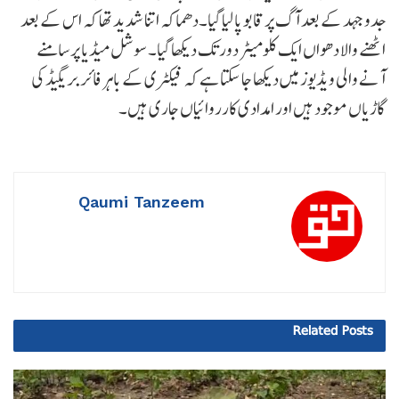
جدوجہد کے بعد آگ پر قابو پا لیا گیا۔دھماکہ اتنا شدید تھا کہ اس کے بعد
اٹھنے والا دھواں ایک کلومیٹر دور تک دیکھا گیا۔ سوشل میڈیا پر سامنے
آنے والی ویڈیوز میں دیکھا جا سکتا ہے کہ فیکٹری کے باہر فائر بریگیڈ کی
گاڑیاں موجود ہیں اور امدادی کارروائیاں جاری ہیں۔
Qaumi Tanzeem
Related
Posts