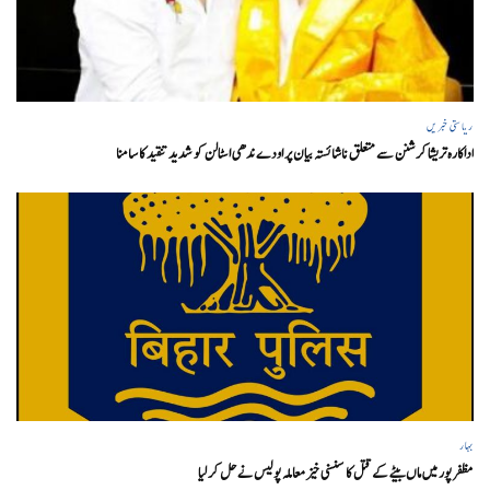
ریاستی خبریں
اداکارہ تریشا کرشنن سے متعلق ناشائستہ بیان پر اودے ندھی اسٹالن کو شدید تنقید کا سامنا
بہار
مظفر پور میں ماں بیٹے کے قتل کا سنسنی خیز معاملہ پولیس نے حل کر لیا