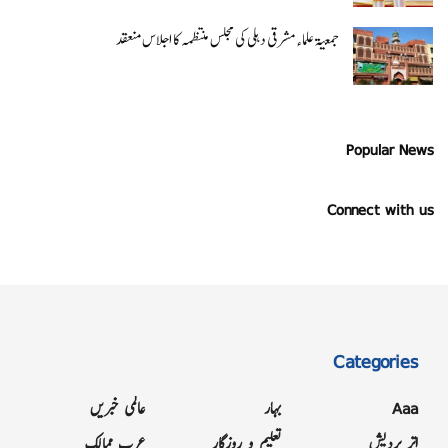
جمعیۃ علماء مشرقی دہلی کی مجلس منتظمہ کا اجلاس منعقد
Popular News
Connect with us
Categories
Aaa
بہار
عالمی خبریں
اتر پردیش
تعلیم و روزگار
عرب ممالک