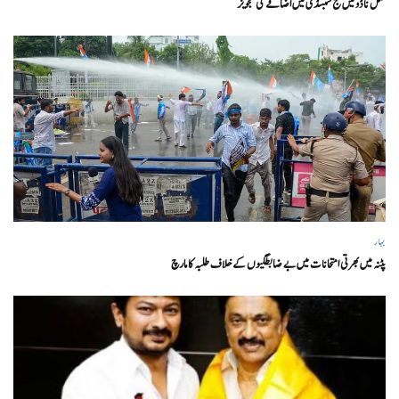
تمل ناڈو میں حج سبسڈی میں اضافے کی تجویز
بہار
پٹنہ میں بھرتی امتحانات میں بے ضابطگیوں کے خلاف طلبہ کا مارچ