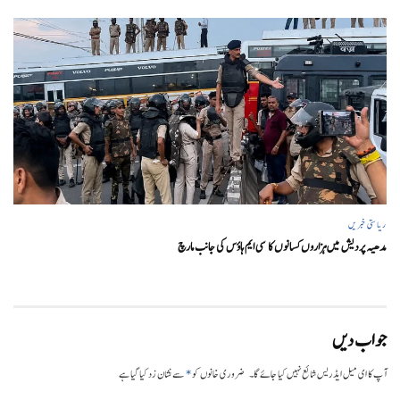
ریاستی خبریں
مدھیہ پردیش میں ہزاروں کسانوں کا سی ایم ہاؤس کی جانب مارچ
جواب دیں
*
آپ کا ای میل ایڈریس شائع نہیں کیا جائے گا۔
ضروری خانوں کو
سے نشان زد کیا گیا ہے