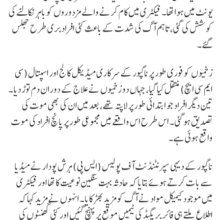
یونٹ میں ہوا تھا۔ فیکٹری میں کام کرنے والے مزدوروں کو باہر نکالنے کی
کوشش کی گئی، تاہم آگ کی شدت کے باعث کئی افراد بری طرح جھلس
گئے۔
زخمیوں کو فوری طور پر ناگپور کے سرکاری میڈیکل کالج اور اسپتال (سی
ایم سی ایچ) منتقل کیا گیا، جہاں دو زخمیوں نے علاج کے دوران دم توڑ دیا۔
تین دیگر افراد جو ابتدائی طور پر لاپتہ تھے، بعد میں ان کی بھی موت کی
تصدیق ہو گئی۔ اس طرح اس واقعے میں مجموعی طور پر پانچ افراد کی موت
واقع ہوئی ہے۔
ناگپور کے دیہی سپرنٹنڈنٹ آف پولیس (ایس پی) ہرش پودار نے میڈیا
سے بات کرتے ہوئے بتایا کہ حادثہ بہت سنگین نوعیت کا تھا اور فیکٹری
میں موجود کیمیکل مواد نے آگ کو مزید بھڑکایا۔ انہوں نے مزید کہا کہ
اطلاع ملتے ہی فائر بریگیڈ کی ٹیمیں موقع پر پہنچ گئیں اور کئی گھنٹوں کی