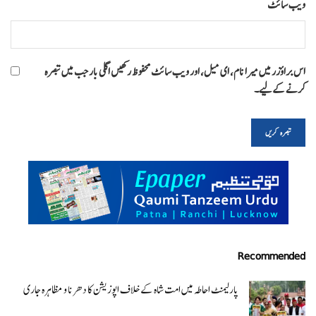
ویب‌ سائٹ
اس براؤزر میں میرا نام، ای میل، اور ویب سائٹ محفوظ رکھیں اگلی بار جب میں تبصرہ
کرنے کےلیے۔
Recommended
پارلیمنٹ احاطہ میں امت شاہ کے خلاف اپوزیشن کا دھرنا و مظاہرہ جاری