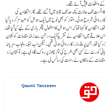
کے واقعات پیش آئے تھے۔
4 اگست تک حالات کچھ حد تک قابو میں آ گئے تھے، پھر انتظامیہ کی
کارروائی شروع ہوئی۔ اتوار کو بھی نوح میں ایک ہوٹل کو منہدم کر دیا گیا
تھا۔ انتظامیہ کا کہنا تھا کہ اس ہوٹل کا استعمال پتھر بازی کے لیے کیا گیا تھا۔
اس علاقے میں انتظامیہ نے تقریباً ایک درجن سے زائد مقامات کو نشان
زد کیا تھا، جن پر بلڈوزر کارروائی ہونی تھی۔ لیکن اب جبکہ پنجاب-ہریانہ
ہائی کورٹ نے کسی بھی طرح کی توڑ پھوڑ پر روک لگا دی ہے، تو نشان زد
مقامات کے مالکان نے راحت کی سانس لی ہے۔
Qaumi Tanzeem