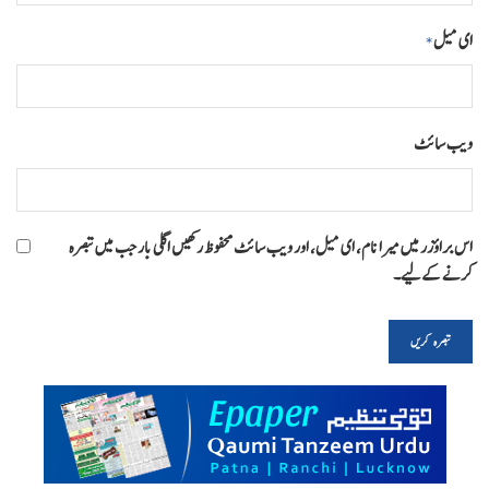
ای میل
*
ویب‌ سائٹ
اس براؤزر میں میرا نام، ای میل، اور ویب سائٹ محفوظ رکھیں اگلی بار جب میں تبصرہ
کرنے کےلیے۔