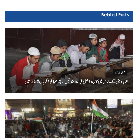
Related
Posts
قومی خبریں
اتر پردیش کےمدارس میں کامل و فاضل کی اسناد بند لیکن سابقہ طلبا کی ڈگریا ں اثرانداز نہیں