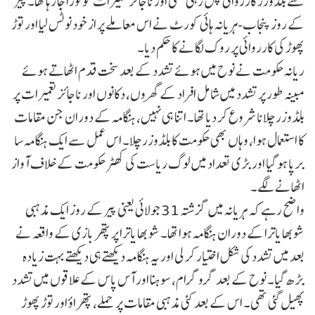
سے بلڈوزر کارروائی چل رہی تھی اور ناجائز تعمیرات کو توڑا جا رہا تھا۔ پیر
کے روز پنجاب-ہریانہ ہائی کورٹ نے اس معاملے پر از خود نوٹس لیا اور توڑ
پھوڑ کی کارروائی پر روک لگانے کا حکم دیا۔
ریانہ حکومت نے نوح میں ہوئے تشدد کے بعد سخت قدم اٹھاتے ہوئے
مبینہ طور پر تشدد میں شامل افراد کے گھروں، دکانوں اور ناجائز تعمیرات پر
بلڈوزر چلانا شروع کر دیا تھا۔ اتنا ہی نہیں، ہنگامہ کے دوران جن مقامات
کا استعمال ہوا، وہاں بھی حکومت کا بلڈوزر چلا۔ اس عمل سے ایک ہنگامہ سا
برپا ہو گیا اور بڑی تعداد میں لوگ ریاست کی کھٹر حکومت کے خلاف آواز
اٹھانے لگے۔
واضح رہے کہ ہریانہ میں گزشتہ 31 جولائی یعنی پیر کے روز ایک مذہبی
شوبھا یاترا کے دوران ہنگامہ ہوا تھا۔ شوبھا یاترا پر پتھر بازی کے واقعہ نے
بعد میں تشدد کی شکل اختیار کر لی اور یہ ہنگامہ دیکھتے ہی دیکھتے بہت زیادہ
بڑھ گیا۔ نوح کے بعد گروگرام، سوہنا اور آس پاس کے علاقوں میں تشدد
پھیل گئی تھی۔ اس کے بعد کئی مذہبی مقامات پر حملے، پتھراؤ اور توڑ پھوڑ