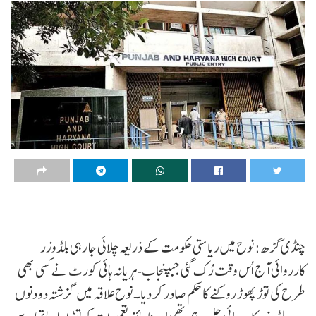
چنڈی گڑھ: نوح میں ریاستی حکومت کے ذریعہ چلائی جا رہی بلڈوزر
کارروائی آج اُس وقت رُک گئی جبپنجاب-ہریانہ ہائی کورٹ نے کسی بھی
طرح کی توڑ پھوڑ روکنے کا حکم صادر کر دیا۔ نوح علاقہ میں گزشتہ دو دنوں