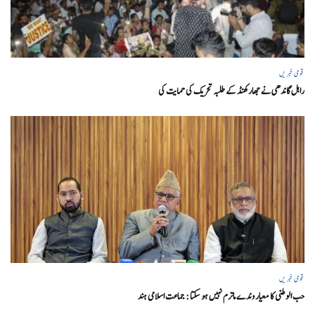
قومی خبریں
راہل گاندھی نے جھارکھنڈ کے طلبہ تحریک کی حمایت کی
قومی خبریں
حب الوطنی کا معیار وندے ماترم نہیں ہو سکتا : جماعت اسلامی ہند