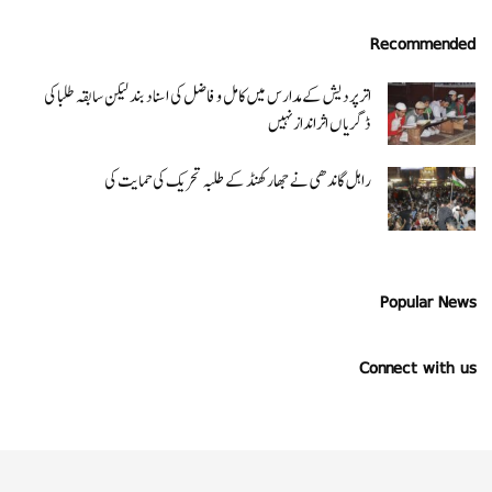
Recommended
اتر پردیش کےمدارس میں کامل و فاضل کی اسناد بند لیکن سابقہ طلبا کی
ڈگریا ں اثرانداز نہیں
راہل گاندھی نے جھارکھنڈ کے طلبہ تحریک کی حمایت کی
Popular News
Connect with us