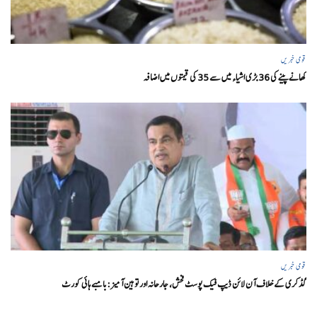
قومی خبریں
کھانے پینے کی 36 بڑی اشیاء میں سے 35 کی قیمتوں میں اضافہ
قومی خبریں
گڈکری کے خلاف آن لائن ڈیپ فیک پوسٹ فحش، جارحانہ اور توہین آمیز:بامبے ہائی کورٹ