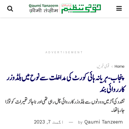
ADVERTISEMENT
Home
قومی خبریں
پنجاب-ہریانہ ہائی کورٹ کی مداخلت سے نوح میں بلڈوزر
کارروائی بند
تشدد کی آڑ میں دو دنوں سے بلڈوزر کارروائی چل رہی تھی اور ناجائز تعمیرات کو توڑا
جا رہا تھا۔
Qaumi Tanzeem
by
اگست 7, 2023