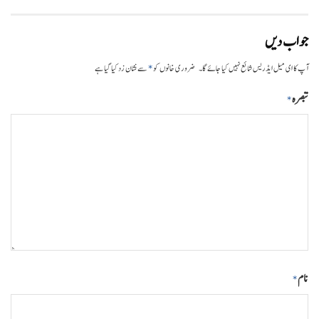
جواب دیں
*
آپ کا ای میل ایڈریس شائع نہیں کیا جائے گا۔
ضروری خانوں کو
سے نشان زد کیا گیا ہے
تبصرہ
*
نام
*