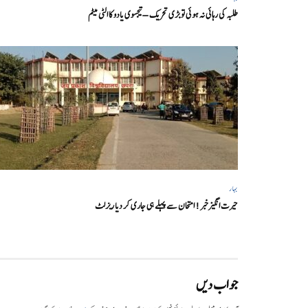
طلبہ کی رہائی نہ ہوئی تو بڑی تحریک – تیجسوی یادو کا الٹی میٹم
بہار
حیرت انگیزخبر ! امتحان سے پہلے ہی جاری کر دیا ریزلٹ
جواب دیں