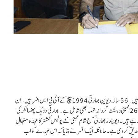
آئی پی ایس دیوین بھارتی ممبئی کے نئے پولیس کمشنر بنائے گئے ہیں۔ 56 سالہ دیوین بھارتی 1994 بیچ کے آئی پی ایس افسر ہیں۔ ان
کا نام کئی بڑے معاملوں کی جانچ سے جڑ چکا ہے۔ ان میں 26/11 ممبئی دہشت گردانہ حملہ بھی شامل ہے۔ بھارتی وویک پھنسالکر کی
دوش ہو رہے ہیں۔دیویندر بھارتی آج شام ممبئی کے پولیس کمشنر کا عہدہ سنبھال
دیق کر دی ہے۔ حالانکہ ایک افسر نے بتایا کہ اس عہدے کو اب