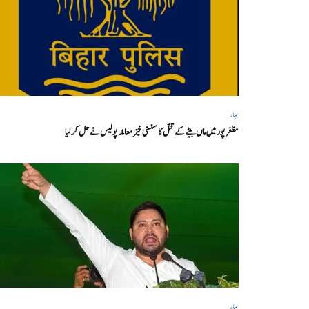
بہار
مظفر پور میں ماں بیٹے کے قتل کا سنسنی خیز معاملہ پولیس نے حل کر لیا
بہار