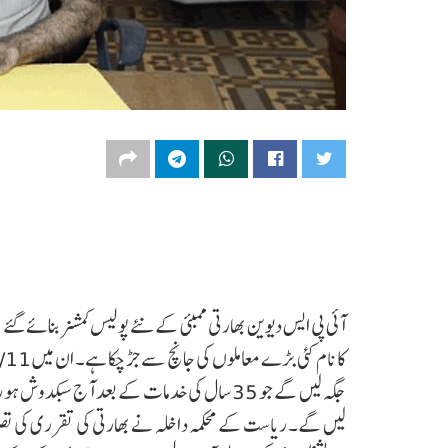
جگہ لیں گے جو 35 سال کی خدمات کے بعد آج سبک
لیں گے۔ ریاست کے محکمہ داخلہ نے بھارتی کی تقرری کی تص