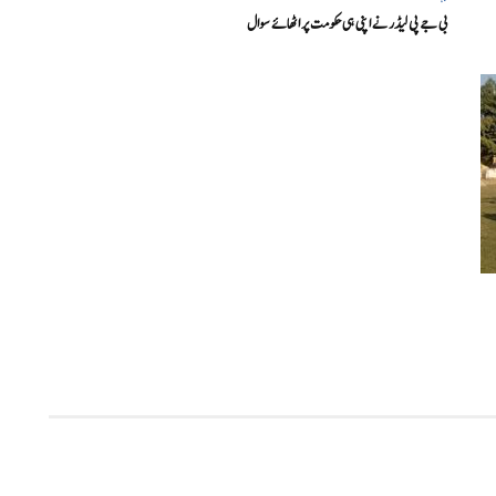
بی جے پی لیڈر نے اپنی ہی حکومت پر اٹھائے سوال