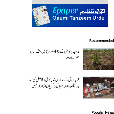
Recommended
مدھیہ پردیش کے 48 اضلاع میں خشک سالی
جیسے حالات
اتر پردیش کےمدارس میں کامل و فاضل کی اسناد
بند لیکن سابقہ طلبا کی ڈگریا ں اثرانداز نہیں
Popular News