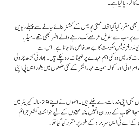
 کر دیا گیا ہے۔
 بھی مقرر کیا گیا تھا۔ ممبئی پولیس کے کمشنر بنائے جانے سے پہلے دیوین
ے عہدے پر سب سے طویل عرصے تک رہنے والے افسر بھی تھے۔میڈیا
دیوندر فڑنویس حکومت کا بے حد خاص مانا جاتا ہے۔ اس سے
کومت کی مدت کار میں وہ کئی اہم عہدے پر تعینات رہ چکے ہیں۔ بھارتی گڑھ چرولی
امراوتی اور اکولہ سمیت مہاراشٹر کے کئی ضلعوں میں بطور ایس پی اپنی
دیوین بھارتی 1998 سے 2003 کے درمیان خفیہ محکمہ میں بھی اپنی خدمات دے چکے ہیں۔ انہوں نے اپنے 29 سالہ کیریئر میں
ر کو اپنی خدمات دی ہیں۔ 2019 میں لوک سبھا انتخاب کے دوران انہیں کچھ مہینوں کے لیے جوائنٹ کمشنر جرائم
یس کے اے ٹی ایس سربراہ کے طور پر مقرر کیا گیا تھا۔