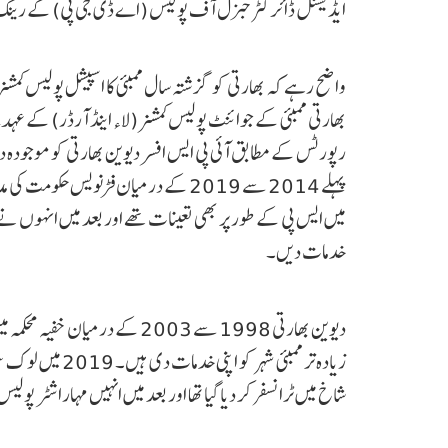
ایڈیشنل ڈائرکٹر جنرل آف پولیس (اے ڈی جی پی) کے رینک کا
واضح رہے کہ بھارتی کو گزشتہ سال ممبئی کا اسپیشل پولیس کمشنر
بھارتی ممبئی کے جوائنٹ پولیس کمشنر (لاء اینڈ آرڈر) ک
رپورٹس کے مطابق آئی پی ایس افسر دیوین بھارتی کو موجودہ 
پہلے 2014 سے 2019 کے درمیان فڑنویس ح
میں ایس پی کے طور پر بھی تعینات تھے اور بعد میں انہوں نے 
خدمات دیں۔
زیادہ تر ممبئی شہ
شاخ میں ٹرانسفر کر دیا گیا تھا اور بعد میں انہیں مہاراشٹر پول