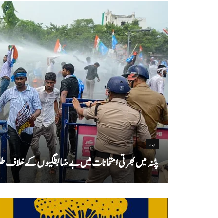
بہار
پٹنہ میں بھرتی امتحانات میں بے ضابطگیوں کے خلاف طلب