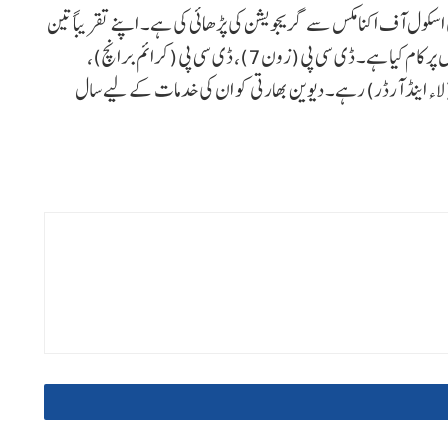
اسکول آف اکنامکس سے گریجویشن کی پڑھائی کی ہے۔ اپنے تقریباً تین
دہائی کے کیریئر میں انہوں نے ممبئی پولیس میں کئی اہم عہدوں پر کام کیا ہے۔ ڈی سی پی (زون7)، ڈی سی پی (کرائم برانچ)،
(لاء اینڈ آرڈر) رہے۔ دیوین بھارتی کو ان کی خدمات کے لیے سال