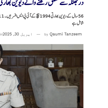
دربھنگہ سے تعلق رکھنے والےدیوین بھارتی 
شامل ہے
Qaumi Tanzeem
by
اپریل 30, 2025
in