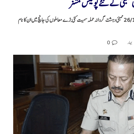
ممبئی کے نئے پولیس کمشنر
56 سال کے دیوین بھارتی 1994 بیچ کے آئی پی ایس افسر ہیں۔ 26/11 ممبئی دہشت گردانہ حملہ سمیت کئی بڑے معاملوں کی جانچ میں ان کا نام
0
بہار