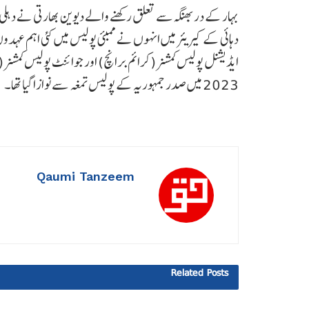
بہار کے دربھنگہ سے تعلق رکھنے والے دیوین بھارتی نے دہلی 
ایڈیشنل پولیس کمشنر (کرائم برانچ) اور جوائنٹ پولیس کمشنر 
2023 میں صدر جمہوریہ کے پولیس تمغہ سے نوازا گیا تھا۔
Qaumi Tanzeem
Related
Posts