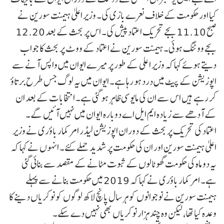
کیا اور حکومت کے خلاف نعرے بازی کی۔ وزیر اعلیٰ ہیمنت سورین نے
صبح 11.10 بجے تحریک اعتماد پیش کی۔ اس پر بحث کے بعد 12.20
بجے ووٹنگ ہوئی۔ ہیمنت سورین نے اعتماد کے ووٹ پر بحث کا جواب
دیتے ہوئے کہا کہ وزیر اعلی کے طور پر میرے ایوان میں واپس آنے سے
اپوزیشن کے پیٹ میں درد ہو رہا ہے۔ ایوان میں یہ لوگ جس طرح برتاؤ
کر رہے ہیں اس سے ان کی مایوسی ظاہر ہو گئی ہے۔ انتخابات کے بعد ان
کے آدھے سے زیادہ ایم ایل اے دوبارہ ایوان میں نہیں آئیں گے۔
اعتماد کی تحریک پر بحث کے دوران اپوزیشن لیڈر امر کمار باؤری نے وزیر
اعلیٰ ہیمنت سورین اور ان کی حکومت پر شدید حملے کئے۔ انہوں نے کہا کہ
یہ دو ماہ کی حکومت گھوٹالوں کے ثبوت مٹانے کے مقصد سے بنائی گئی
ہے۔ امر کمار باؤری نے کہا کہ 2019 میں حکومت بنانے سے پہلے
ہیمنت سورین نے نوجوانوں کو ہر سال پانچ لاکھ لوگوں کو نوکریاں دینے کا
وعدہ کیا تھا، لیکن وہ چند ہزار نوکریاں بھی نہیں دے سکے۔