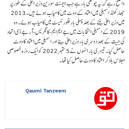
واضح رہے کہ یہ چوتھی بار ہے جب ہیمنت سورین وزیر اعلی کے طور پر
جھارکھنڈ اسمبلی میں اعتماد کے ووٹ میں کامیاب ہوئے ہیں۔ 2013
میں وزیر اعلیٰ بننے کے بعد پہلی بار فلور ٹیسٹ میں کامیاب ہوئے۔ وہ
2019 کے اسمبلی انتخابات میں جے ایم ایم-کانگریس-آر جے ڈی اتحاد
کی جیت کے بعد دوسری بار وزیراعلیٰ بنے اور اسمبلی میں اعتماد کا ووٹ
حاصل کیا۔ تیسری بار انہوں نے 5 ستمبر 2022 کو ایک روزہ خصوصی
اجلاس بلا کر اعتماد کا ووٹ حاصل کیا تھا۔
Qaumi Tanzeem