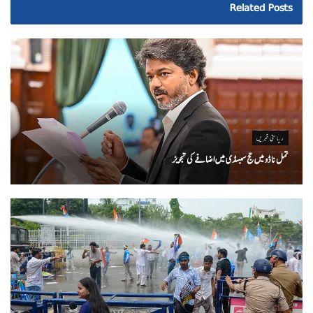
Related
Posts
ریاستی خبریں
تمل ناڈو میں حج سبسڈی میں اضافے کی تجویز