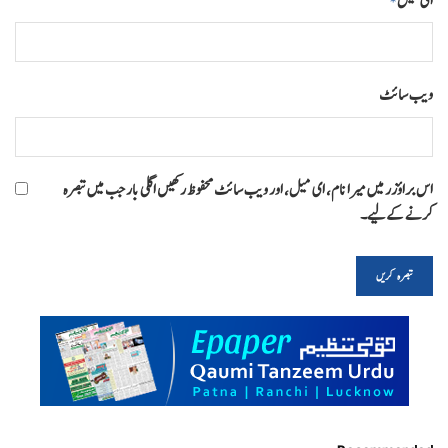
ای میل
*
ویب‌ سائٹ
اس براؤزر میں میرا نام، ای میل، اور ویب سائٹ محفوظ رکھیں اگلی بار جب میں تبصرہ
کرنے کےلیے۔