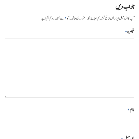
جواب دیں
*
آپ کا ای میل ایڈریس شائع نہیں کیا جائے گا۔
ضروری خانوں کو
سے نشان زد کیا گیا ہے
تبصرہ
*
نام
*