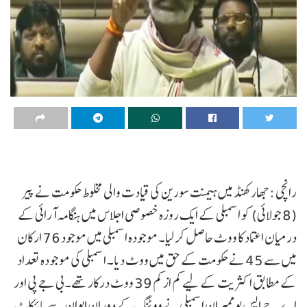
رانچی :جھارکھنڈ میں ہیمنت سورین کی قیادت والی مخلوط حکومت نے پیر
(8 جولائی) کو اسمبلی کے ایک روزہ خصوصی اجلاس میں ہنگامہ آرائی کے
درمیان اعتماد کا ووٹ حاصل کر لیا۔ موجودہ اسمبلی میں موجود 76 ارکان
میں سے 45 نے حکومت کے حق میں ووٹ دیا۔ اسمبلی کی موجودہ تعداد
کے مطابق اکثریت کے لیے کم از کم 39 ووٹ درکار تھے۔بی جے پی اور
اے جے ایس یو ممبران اسمبلی نے ووٹنگ کے دوران ایوان سے بائیکاٹ