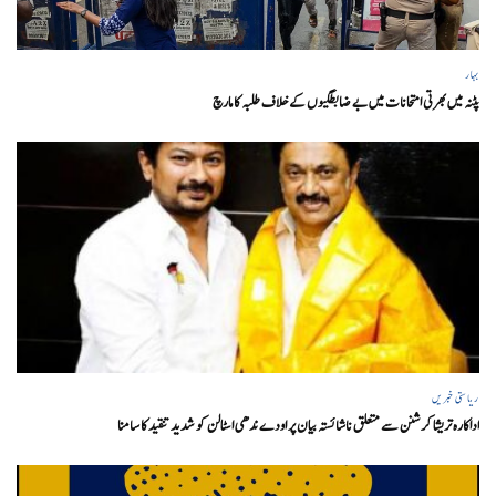
بہار
پٹنہ میں بھرتی امتحانات میں بے ضابطگیوں کے خلاف طلبہ کا مارچ
ریاستی خبریں
اداکارہ تریشا کرشنن سے متعلق ناشائستہ بیان پر اودے ندھی اسٹالن کو شدید تنقید کا سامنا