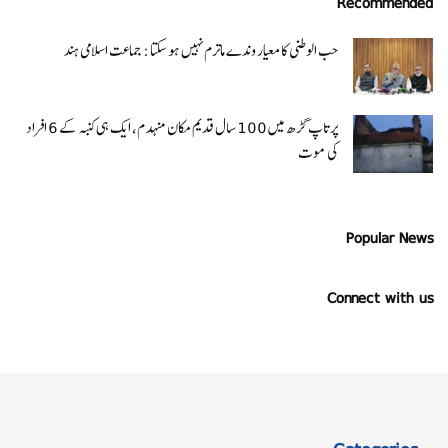
Recommended
حب الوطنی کا معیار وندے ماترم نہیں ہو سکتا : جماعت اسلامی ہند
پرتاپ گڑھ میں 100 سال قدیم مکان منہدم، ایک ہی کنبہ کے 6 افراد
کی موت
Popular News
Connect with us