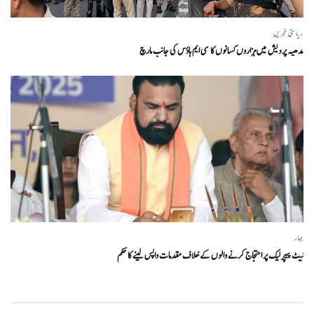
ریاستی خبریں
مدھیہ پردیش میں ہزاروں کسانوں کا سی ایم ہاؤس کی جانب مارچ
بہار
نیٹ پیپر لیک پر احتجاج کرنے والوں کے خلاف مقدمات واپس لینے کا حکم