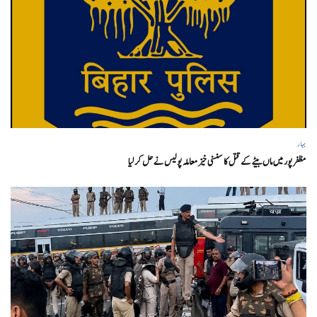
بہار
مظفر پور میں ماں بیٹے کے قتل کا سنسنی خیز معاملہ پولیس نے حل کر لیا