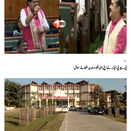
بہار
بی جے پی لیڈر نے اپنی ہی حکومت پر اٹھائے سوال