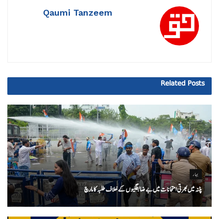
Qaumi Tanzeem
Related
Posts
بہار
پٹنہ میں بھرتی امتحانات میں بے ضابطگیوں کے خلاف طلبہ کا مارچ