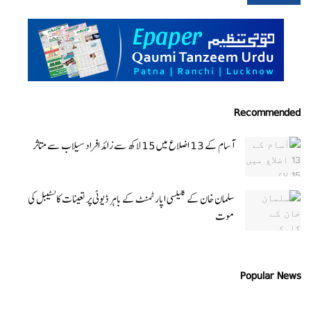
Recommended
آسام کے 13 اضلاع میں 15 لاکھ سے زائد افراد سیلاب سے متاثر
سلمان خان کے گلیکسی اپارٹمنٹ کے باہر ڈیوٹی پر تعینات کانسٹیبل کی
موت
Popular News