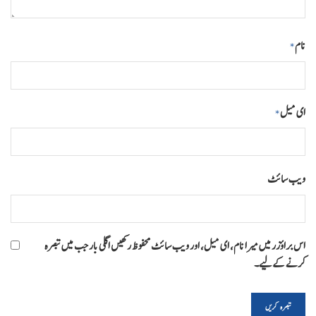
نام
*
ای میل
*
ویب‌ سائٹ
اس براؤزر میں میرا نام، ای میل، اور ویب سائٹ محفوظ رکھیں اگلی بار جب میں تبصرہ
کرنے کےلیے۔