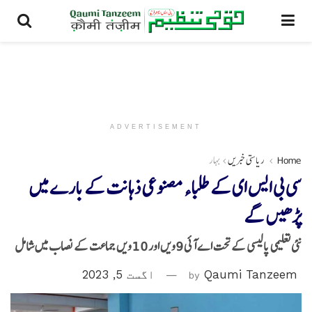
ADVERTISEMENT
Home
ریاستی خبریں
بہار
سی بی ایس ای کے طلباء مصنوعی ذہانت کے بارے میں
پڑھیں گے
نئی تعلیمی پالیسی کے تحت اے آئی 9ویں اور 10ویں جماعت کے نصاب میں شامل
Qaumi Tanzeem
by
اگست 5, 2023