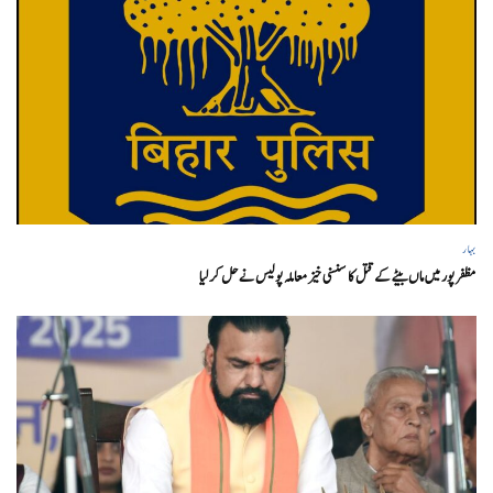
بہار
مظفر پور میں ماں بیٹے کے قتل کا سنسنی خیز معاملہ پولیس نے حل کر لیا