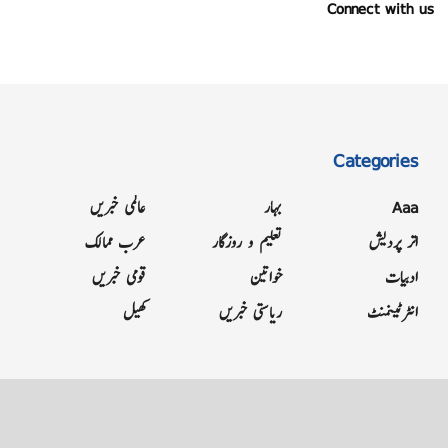
Connect with us
Categories
Aaa
بہار
عالمی خبریں
اتر پردیش
تعلیم و روزگار
عرب ممالک
ادبیات
خواتین
قومی خبریں
انٹرٹینمنٹ
ریاستی خبریں
کھیل
Grievance
Terms & Conditions
Advertise
About
Contact
Letter to Editor