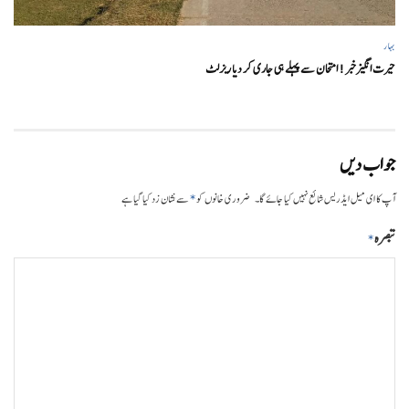
بہار
حیرت انگیزخبر ! امتحان سے پہلے ہی جاری کر دیا ریزلٹ
جواب دیں
*
آپ کا ای میل ایڈریس شائع نہیں کیا جائے گا۔
ضروری خانوں کو
سے نشان زد کیا گیا ہے
تبصرہ
*