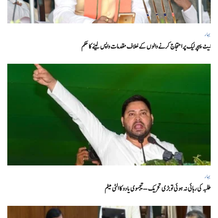
بہار
نیٹ پیپر لیک پر احتجاج کرنے والوں کے خلاف مقدمات واپس لینے کا حکم
بہار
طلبہ کی رہائی نہ ہوئی تو بڑی تحریک – تیجسوی یادو کا الٹی میٹم