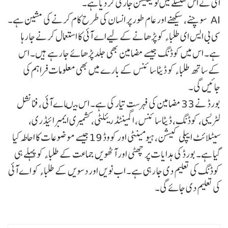
ای نے اس سلسلے میں نوٹیفکیشن جاری کر دیا ہے۔
AI سوچنے، سیکھنے اور عام طور پر انسان کی طرح کام کرنے کی مشین ہے۔
سی بی ایس ای طلباء کو پڑھانے کے لیےاے آئی کا استعمال کرنے جا رہا
ہے۔ اس میں کوڈنگ جیسے مضامین بھی جلد پڑھائے جا رہے ہیں۔ اس
کے ساتھ طلباء کو ڈیٹا سائنس کے بارے میں بھی معلومات فراہم کی
جائیں گی۔
بورڈ نے 33 مضامین کی فہرست تیار کی ہے۔ اس میںاے آئی ، فنانشل
لٹریسی، کوڈنگ، ڈیٹا سائنس، اگمینٹڈ ریئلٹی، کشمیری ایمبرائیڈری،
سیٹلائٹ ایپلی کیشن، ہیومینٹی اورکووڈ 19جیسے موضوعات کا احاطہ کیا
گیا ہے۔ بورڈ کی ہدایات پر چھٹی اور آٹھویں جماعت کے طلباء کو پہلے ہی
کوڈنگ کی تعلیم دی جا رہی ہے۔ اب نویں اور دسویں کے طلباء کو اے آئی
کی تعلیم دی جائے گی۔