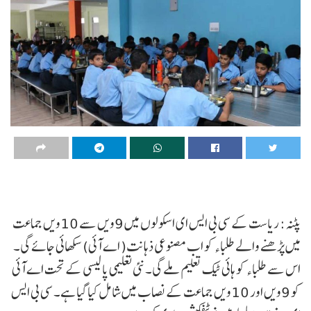
پٹنہ: ریاست کے سی بی ایس ای اسکولوں میں 9ویں سے 10ویں جماعت
میں پڑھنے والے طلباء کو اب مصنوعی ذہانت( اے آئی) سکھائی جائے گی۔
اس سے طلباء کو ہائی ٹیک تعلیم ملے گی۔ نئی تعلیمی پالیسی کے تحت اے آئی
کو 9ویں اور 10ویں جماعت کے نصاب میں شامل کیا گیا ہے۔ سی بی ایس