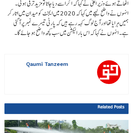
اٹھاتے ہوئے وزیر اعلیٰ نے کہا کہ اگر اسے دیا جاتا تو مزید ترقی ہوتی۔
انہوں نے واضح لہجے میں کہا کہ 2020 میں ایجنٹ کو میدان میں اتار کر
ہمیں ہرایا تھا اور آج لوگ کہہ رہے ہیں کہ پارٹی تیسرے نمبر پر آ گئی
ہے۔ انہوں نے کہا کہ اس بار الیکشن میں سب کچھ واضح ہو جائے گا۔
Qaumi Tanzeem
Related
Posts