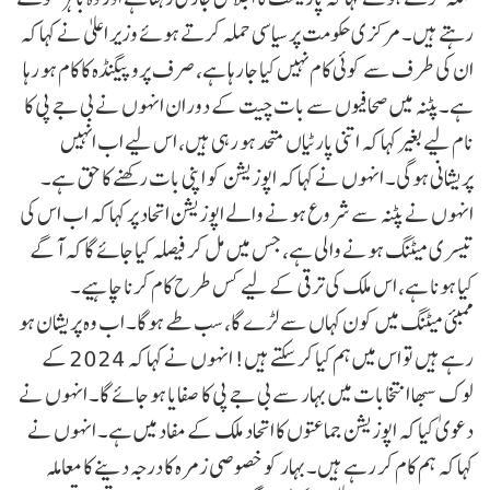
رہتے ہیں۔ مرکزی حکومت پر سیاسی حملہ کرتے ہوئے وزیر اعلیٰ نے کہا کہ
ان کی طرف سے کوئی کام نہیں کیا جا رہا ہے، صرف پروپیگنڈہ کا کام ہو رہا
ہے۔پٹنہ میں صحافیوں سے بات چیت کے دوران انہوں نے بی جے پی کا
نام لیے بغیر کہا کہ اتنی پارٹیاں متحد ہو رہی ہیں، اس لیے اب انہیں
پریشانی ہوگی۔ انہوں نے کہا کہ اپوزیشن کو اپنی بات رکھنے کا حق ہے۔
انہوں نے پٹنہ سے شروع ہونے والے اپوزیشن اتحاد پر کہا کہ اب اس کی
تیسری میٹنگ ہونے والی ہے، جس میں مل کر فیصلہ کیا جائے گا کہ آگے
کیا ہونا ہے، اس ملک کی ترقی کے لیے کس طرح کام کرنا چاہیے۔
ممبئی میٹنگ میں کون کہاں سے لڑے گا، سب طے ہوگا۔ اب وہ پریشان ہو
رہے ہیں تو اس میں ہم کیا کر سکتے ہیں! انہوں نے کہا کہ 2024 کے
لوک سبھا انتخابات میں بہار سے بی جے پی کا صفایا ہو جائے گا۔ انہوں نے
دعویٰ کیا کہ اپوزیشن جماعتوں کا اتحاد ملک کے مفاد میں ہے۔ انہوں نے
کہا کہ ہم کام کر رہے ہیں۔بہار کو خصوصی زمرہ کا درجہ دینے کا معاملہ