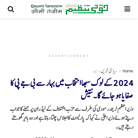
ADVERTISEMENT
Home
ریاستی خبریں
بہار
2024 کے لوک سبھا انتخاب میں بہار سے بی جے پی کا
صفایا ہو جائے گا۔نتیش
وزیر اعظم نریندر مودی کی طرف سے حزب اختلاف کے لیڈران پر حملے کا جواب
دیتے ہوئےوزیر اعلیٰ نے کہا کہ پارلیمنٹ کا اجلاس چلتا رہتا ہے اور وہ باہر گھومتے
رہتے ہیں۔