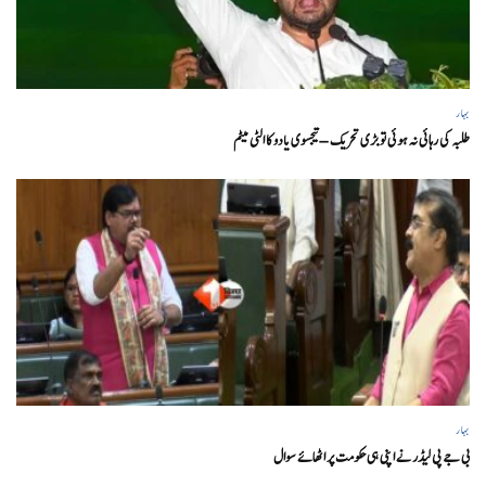
بہار
طلبہ کی رہائی نہ ہوئی تو بڑی تحریک – تیجسوی یادو کا الٹی میٹم
بہار
بی جے پی لیڈر نے اپنی ہی حکومت پر اٹھائے سوال