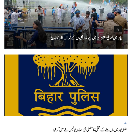
بہار
پٹنہ میں بھرتی امتحانات میں بے ضابطگیوں کے خلاف طلبہ کا مارچ
بہار
مظفر پور میں ماں بیٹے کے قتل کا سنسنی خیز معاملہ پولیس نے حل کر لیا