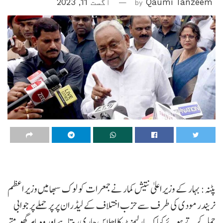
Qaumi Tanzeem
by
اگست 11, 2023
پٹنہ: بہار کے وزیر اعلیٰ نتیش کمار نے جمعرات کو لوک سبھا میں وزیر اعظم
نریندر مودی کی طرف سے حزب اختلاف کے لیڈران پر پر حملے پر جوابی
حملہ کرتے ہوئے کہا کہ پارلیمنٹ کا اجلاس جاری رہتا ہے اور وہ باہر گھومتے