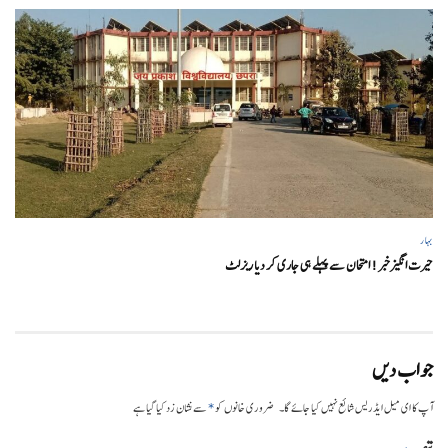
بہار
حیرت انگیزخبر ! امتحان سے پہلے ہی جاری کر دیا ریزلٹ
جواب دیں
*
آپ کا ای میل ایڈریس شائع نہیں کیا جائے گا۔
ضروری خانوں کو
سے نشان زد کیا گیا ہے