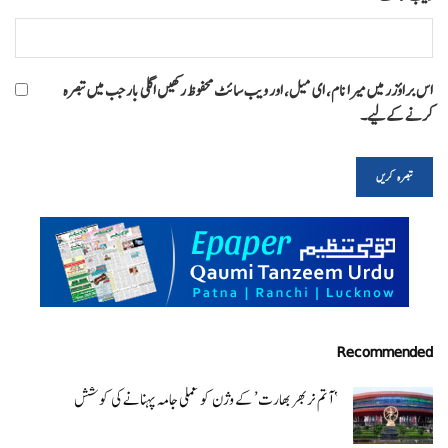
اس براؤزر میں میرا نام، ای میل، اور ویب سائٹ محفوظ رکھیں اگلی بار جب میں تبصرہ
کرنے کےلیے۔
Recommended
‘ آتم نربھر بھارت’ کے وژن کو عملی جامہ پہنانے کی کوشش