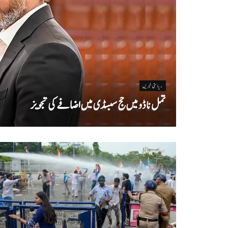
ریاستی خبریں
تمل ناڈو میں حج سبسڈی میں اضافے کی تجویز