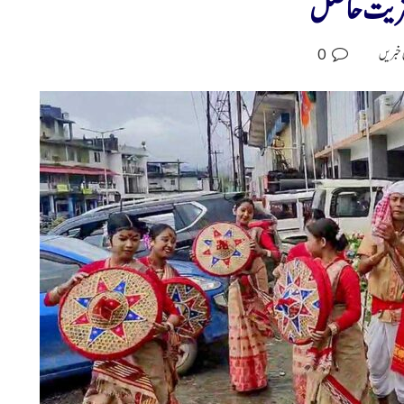
اکثریت حاصل
0
 خبریں