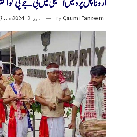
اروناچل پردیش اسمبلی میں بی جے پی کو 
Qaumi Tanzeem
by
جون 2, 2024
in
ریاستی