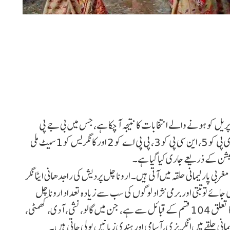
ٹہ نگر :اروناچل پردیش کی 60 اسمبلی سیٹوں کے لیے 19 اپریل کو ہونے والے انتخابات کا نتیجہ آ چکا ہے، جس میں بی جے پی
نے 46 سیٹوں پر جیت حاصل کی ہے۔ اس کے علاوہ این پی ای پی کو 5، این سی پی کو 3، پی پی اے کو 2 اور کانگریس کو 1 سیٹ ملی
یش اسمبلی کی 33 سیٹیں اروناچل مغربی پارلیمانی حلقہ میں آتی ہیں۔ اروناچل پردیش کی راجدھانی ایٹا نگر
ی جائے تو تبتی اور برمی نژاد لوگوں کی سب سے زیادہ تعداد اروناچل
مغربی پارلیمانی حلقے میں رہتی ہے۔ یہاں کی 63 فیصد آبادی کا تعلق 104 قسم کے قبائل سے ہے، جن میں گالو، نشی، آدی، کھمٹی،
یمانی حلقے میں انگریزی، آسامی اور ہندی زبانیں بولی جاتی ہیں۔