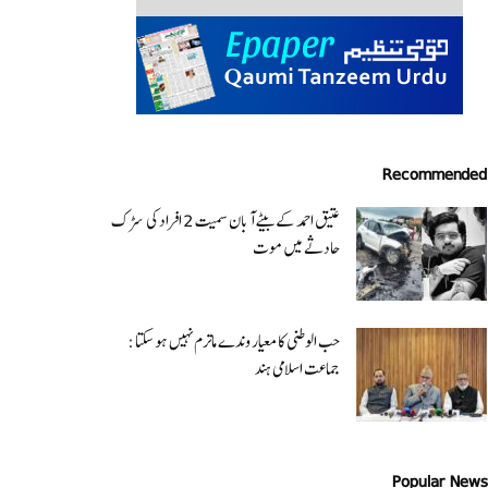
Recommended
عتیق احمد کے بیٹے آبان سمیت 2 افراد کی سڑک
حادثے میں موت
حب الوطنی کا معیار وندے ماترم نہیں ہو سکتا :
جماعت اسلامی ہند
Popular News