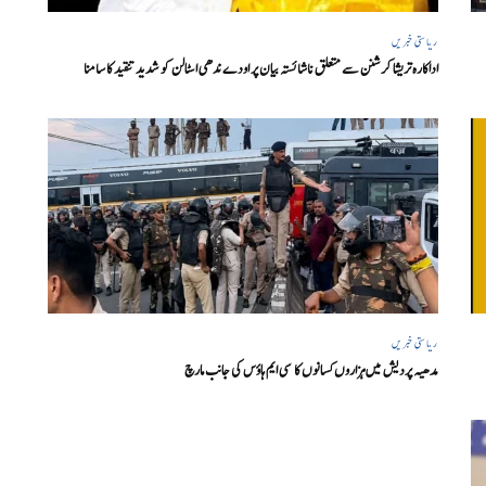
ریاستی خبریں
اداکارہ تریشا کرشنن سے متعلق ناشائستہ بیان پر اودے ندھی اسٹالن کو شدید تنقید کا سامنا
ریاستی خبریں
مدھیہ پردیش میں ہزاروں کسانوں کا سی ایم ہاؤس کی جانب مارچ