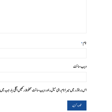
نام
*
ویب‌ سائٹ
اس براؤزر میں میرا نام، ای میل، اور ویب سائٹ محفوظ رکھیں اگلی بار جب می