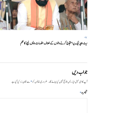
بہار
نیٹ پیپر لیک پر احتجاج کرنے والوں کے خلاف مقدمات واپس لینے کا حکم
جواب دیں
*
آپ کا ای میل ایڈریس شائع نہیں کیا جائے گا۔
ضروری خانوں کو
سے نشان زد کیا گیا ہے
تبصرہ
*