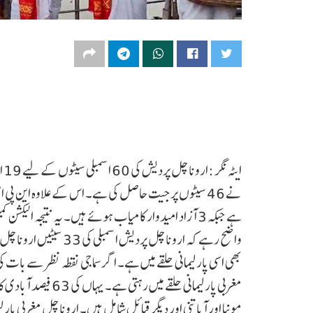
ای
ہے جبکہ 3 آزاد امیدوار کامیاب ہوئے ہیں۔ یہ نتیجہ الیکشن کمیشن کے ذریعے جاری کیا گیا ہے۔
واضح رہے کہ اروناچل پرد
بھی اسی پارلیمانی حلقے میں ہے۔ اگر سماجی نقطہ نظر سے بات ک
مونپا اور آپاتنی اور دیگر قبائل شامل ہیں۔ اروناچل مغربی پارل