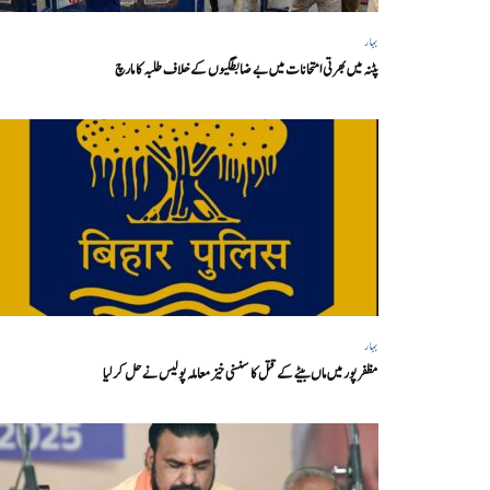
بہار
پٹنہ میں بھرتی امتحانات میں بے ضابطگیوں کے خلاف طلبہ کا مارچ
بہار
مظفر پور میں ماں بیٹے کے قتل کا سنسنی خیز معاملہ پولیس نے حل کر لیا