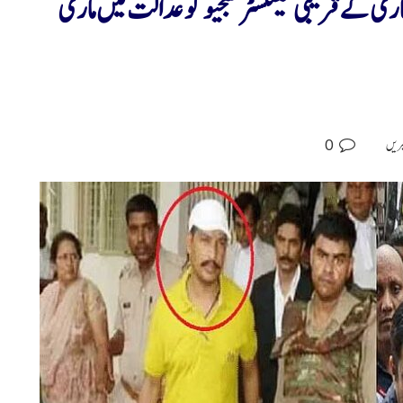
نصاری کے قریبی گینگسٹر سنجیو کو عدالت میں ماری
0
بریں