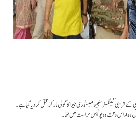
کے قریبی گینگسٹر سنجیو مہیشوری جیوا کا گولی مار کر قتل کر دیا گیا ہے۔
تل ہوا، اس وقت وہ پولیس حراست میں تھا۔