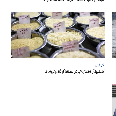
قومی خبریں
کھانے پینے کی 36 بڑی اشیاء میں سے 35 کی قیمتوں میں اضافہ