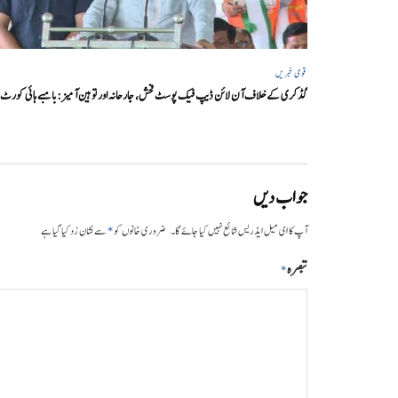
قومی خبریں
گڈکری کے خلاف آن لائن ڈیپ فیک پوسٹ فحش، جارحانہ اور توہین آمیز:بامبے ہائی کورٹ
جواب دیں
*
آپ کا ای میل ایڈریس شائع نہیں کیا جائے گا۔
ضروری خانوں کو
سے نشان زد کیا گیا ہے
تبصرہ
*