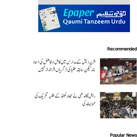
Recommended
اتر پردیش کےمدارس میں کامل و فاضل کی اسناد
بند لیکن سابقہ طلبا کی ڈگریا ں اثرانداز نہیں
راہل گاندھی نے جھارکھنڈ کے طلبہ تحریک کی
حمایت کی
Popular News