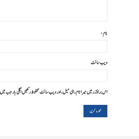
نام
*
ویب‌ سائٹ
اس براؤزر میں میرا نام، ای میل، اور ویب سائٹ محفوظ رکھیں اگلی بار جب می