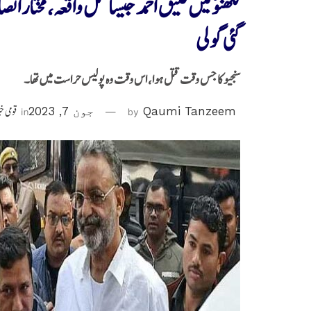
لکھنؤ میں عتیق احمد جیسا قتل واقعہ،مختار ا
گئی گولی
سنجیو کا جس وقت قتل ہوا، اس وقت وہ پولیس حراست میں تھا۔
Qaumi Tanzeem
by
جون 7, 2023
in
قومی خ