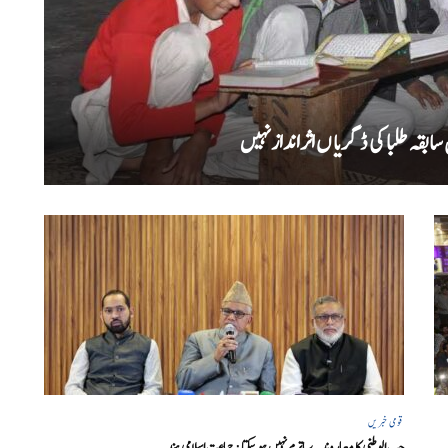
بقہ طلبا کی ڈگریا ں اثرانداز نہیں
قومی خبریں
حب الوطنی کا معیار وندے ماترم نہیں ہو سکتا : جماعت اسلامی ہند