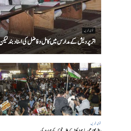
قومی خبریں
اتر پردیش کےمدارس میں کامل و فاضل کی اسناد بند لیکن سا
قومی خبریں
راہل گاندھی نے جھارکھنڈ کے طلبہ تحریک کی حمایت کی