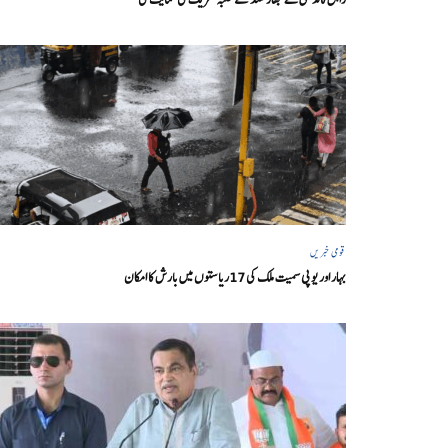
قومی خبریں
بہار اور یو پی سمیت ملک کی 17ریاستوں میں بارش کا امکان