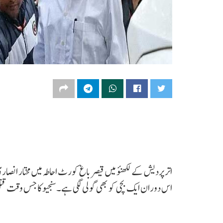
اتر پردیش کے لکھنؤ میں قیصر باغ کورٹ احاطہ میں مختار انصاری 
اس دوران ایک بچی کو بھی گولی لگی ہے۔ سنجیو کا جس وقت ق