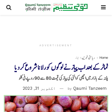
ADVERTISEMENT
Home
ریاستی خبریں
بہار
ٹماٹر کے بعد اب پیاز نے لوگوں کو رلانا شروع کر دیا
پٹنہ کے بازار میں اچھی کوالٹی کی پیاز کی قیمت 80 سے 90 روپے فی کلو
Qaumi Tanzeem
by
اکتوبر 31, 2023