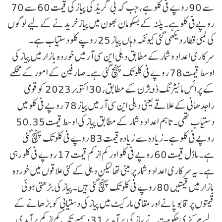
سے 90 روپے فی کلو ہے، جب کہ بی گریڈ کی پیاز کی قیمت 60 سے 70
روپے فی کلو ہے۔پٹنہ کے بسکومان بھون میں پیاز خریدنے کے لیے لوگوں
کی لمبی قطار دیکھی گئی کیونکہ وہاں پیاز 25 روپے کلو دستیاب ہے۔
سرکاری اعداد و شمار کے مطابق دہلی این سی آر میں خوردہ بازار میں پیاز کی
اوسط قیمت 78 روپے فی کلو تک پہنچ گئی ہے۔صارفین کے امور کے محکمے
کے پرائس مانیٹرنگ ڈویژن کے مطابق، 30 اکتوبر 2023 کو قومی
راجدھانی کے علاقے یعنی دہلی این سی آر میں پیاز 78 روپے فی کلو میں
دستیاب تھی۔ تاہم اعداد و شمار کے مطابق پیاز کی اوسط قیمت 50.35
روپے فی کلو ہے۔ زیادہ سے زیادہ قیمت 83 روپے فی کلو تک پہنچ گئی
ہے۔ ماڈل قیمت 60 روپے فی کلو اور کم از کم قیمت 17 روپے فی کلو رہی
ہے۔ یہ سرکاری اعداد و شمار پر مبنی تھا لیکن دہلی کے کئی علاقوں میں خوردہ
بازار میں قیمتیں 80 روپے فی کلو تک پہنچ گئی ہیں۔پیاز کی بڑھتی ہوئی
قیمتوں پر قابو پانے اور مقامی مارکیٹ میں پیاز کی دستیابی کو بڑھانے کے
لیے مرکزی حکومت نے پیاز کی برآمد پر 31 دسمبر تک کم از کم برآمدی