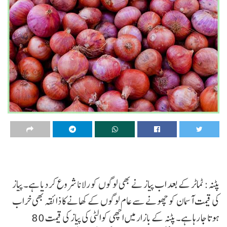
پٹنہ: ٹماٹر کے بعد اب پیاز نے بھی لوگوں کو رلانا شروع کر دیا ہے۔ پیاز
کی قیمت آسمان کو چھونے سے عام لوگوں کے کھانے کا ذائقہ بھی خراب
ہوتا جا رہا ہے۔ پٹنہ کے بازار میں اچھی کوالٹی کی پیاز کی قیمت 80