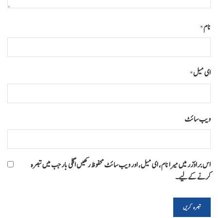
نام
*
ای میل
*
ویب‌ سائٹ
اس براؤزر میں میرا نام، ای میل، اور ویب سائٹ محفوظ رکھیں اگلی بار جب میں تبصرہ
کرنے کےلیے۔