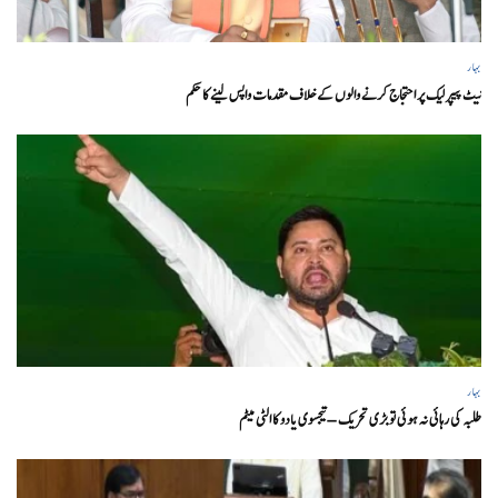
بہار
نیٹ پیپر لیک پر احتجاج کرنے والوں کے خلاف مقدمات واپس لینے کا حکم
بہار
طلبہ کی رہائی نہ ہوئی تو بڑی تحریک – تیجسوی یادو کا الٹی میٹم