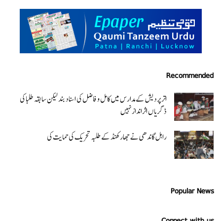
Recommended
اتر پردیش کےمدارس میں کامل و فاضل کی اسناد بند لیکن سابقہ طلبا کی
ڈگریا ں اثرانداز نہیں
راہل گاندھی نے جھارکھنڈ کے طلبہ تحریک کی حمایت کی
Popular News
Connect with us