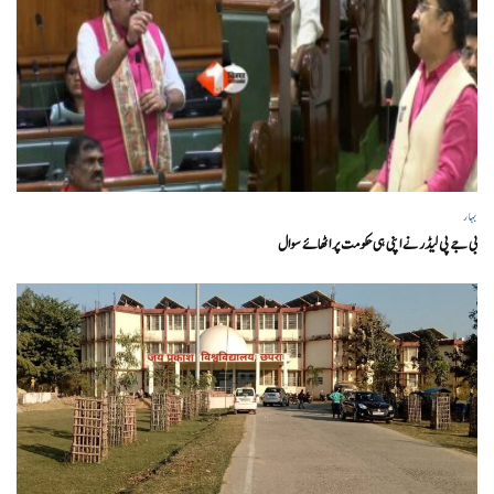
بہار
بی جے پی لیڈر نے اپنی ہی حکومت پر اٹھائے سوال