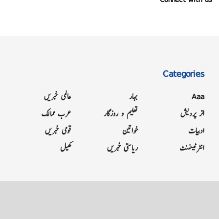
Categories
Aaa
بہار
عالمی خبریں
اتر پردیش
تعلیم و روزگار
عرب ممالک
ادبیات
خواتین
قومی خبریں
انٹرٹینمنٹ
ریاستی خبریں
کھیل
Grievance
Terms & Conditions
Advertise
About
Contact
Letter to Editor