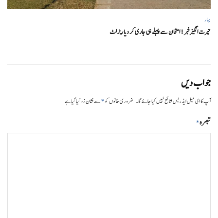
بہار
حیرت انگیزخبر ! امتحان سے پہلے ہی جاری کر دیا ریزلٹ
جواب دیں
*
آپ کا ای میل ایڈریس شائع نہیں کیا جائے گا۔
ضروری خانوں کو
سے نشان زد کیا گیا ہے
تبصرہ
*