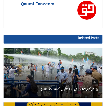
Qaumi Tanzeem
Related
Posts
بہار
پٹنہ میں بھرتی امتحانات میں بے ضابطگیوں کے خلاف طلبہ کا مارچ