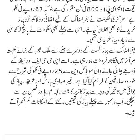
قیمت (ایم ای پی) $800 فی ٹن مقرر کی ہے جو کہ 67 روپے فی کلو
ہے۔ مرکزی حکومت نے بفر اسٹاک کے لیے اضافی دو لاکھ ٹن پیاز
خریدنے کا بھی اعلان کیا ہے۔ اس سے پہلے بھی حکومت نے پانچ لاکھ ٹن
سے زیادہ پیاز خریدی تھی۔
بفر اسٹاک سے پیاز اگست کے دوسرے ہفتے سے ملک بھر کے بڑے کھپت
مراکز میں لگاتار فروخت ہو رہی ہے۔ اسے این سی سی ایف اور نیفڈ کے
ذریعے چلائی جانے والی موبائل وین سے 25 روپے فی کلو کی شرح سے
خوردہ صارفین کو فراہم کیا گیا ہے۔ غیر مساوی بارش اور خریف پیاز کی
بوائی میں تاخیر کی وجہ سے پیاز کا زیر کاشت رقبہ کم رہا اور فصل دیر سے
پہنچی۔ اب دسمبر سے پہلے پیاز کی قیمتیں رکنے کے امکانات کم نظر آتے
ہیں۔