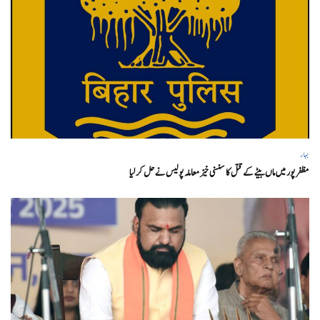
بہار
مظفر پور میں ماں بیٹے کے قتل کا سنسنی خیز معاملہ پولیس نے حل کر لیا