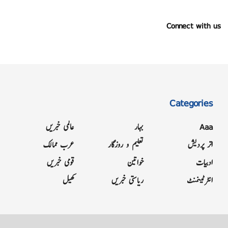
Connect with us
Categories
Aaa
بہار
عالمی خبریں
اتر پردیش
تعلیم و روزگار
عرب ممالک
ادبیات
خواتین
قومی خبریں
انٹرٹینمنٹ
ریاستی خبریں
کھیل