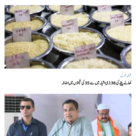
قومی خبریں
کھانے پینے کی 36 بڑی اشیاء میں سے 35 کی قیمتوں میں اضافہ