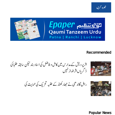
Recommended
اتر پردیش کےمدارس میں کامل و فاضل کی اسناد بند لیکن سابقہ طلبا کی
ڈگریا ں اثرانداز نہیں
راہل گاندھی نے جھارکھنڈ کے طلبہ تحریک کی حمایت کی
Popular News