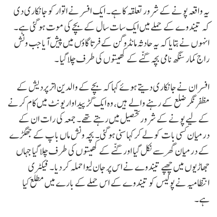
یہ واقعہ پونے کے شرور تعلقہ کا ہے۔ ایک افسر نے اتوار کو جانکاری دی
کہ تیندوے کے حملے میں ایک سات سال کے بچے کی موت ہو گئی ہے۔
انہوں نے بتایا کہ یہ حادثہ مانڈوگن کے فرتا گاؤں میں پیش آیا جب ونش
راج کمار سنگھ نامی بچہ گنّے کے کھیتوں کی طرف چلا گیا ۔
افسران نے جانکاری دیتے ہوئے کہا کہ بچے کے والدین اتر پردیش کے
مظفر نگر ضلع کے رہنے والے ہیں، وہ ایک گڑ پیداوار یونٹ میں کام کرنے
کے لیے پونے کے شرور تحصیل میں رہتے تھے۔ جمعہ کی رات ان کے
درمیان کسی بات کو لے کر کہا سنی ہوگئی۔ بچہ ونش ماں باپ کے جھگڑے
کے درمیان گھر سے نکل گیا اور گنّے کے کھیتوں کی طرف چلا گیا جہاں
جھاڑیوں میں چھپے تیندوے نے اس پر جان لیوا حملہ کر دیا۔ فیکٹری
انتظامیہ نے پولیس کو تیندوے کے اس حملے کے بارے میں مطلع کیا
ہے۔