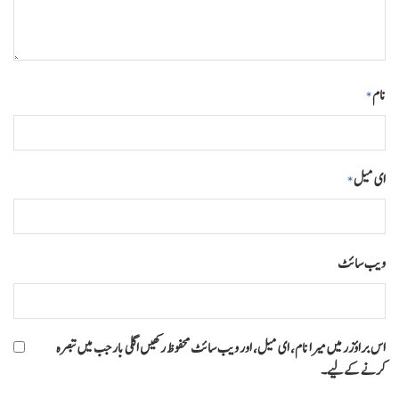
نام
*
ای میل
*
ویب‌ سائٹ
اس براؤزر میں میرا نام، ای میل، اور ویب سائٹ محفوظ رکھیں اگلی بار جب میں تبصرہ
کرنے کےلیے۔