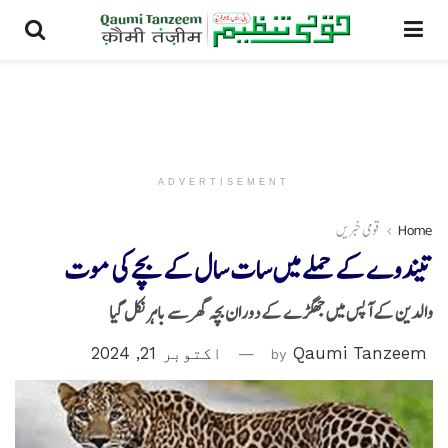
ADVERTISEMENT
Home
قومی خبریں
تیندوے کے حملے میں سات سال کے بچے کی موت
والدین کے آپس میں جھگڑے کے دوران بچہ گھر سے باہر نکل گیا
Qaumi Tanzeem
by
اکتوبر 21, 2024