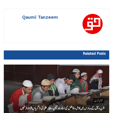
Qaumi Tanzeem
Related
Posts
قومی خبریں
اتر پردیش کےمدارس میں کامل و فاضل کی اسناد بند لیکن سابقہ طلبا کی ڈگریا ں اثرانداز نہیں