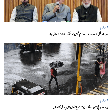
قومی خبریں
حب الوطنی کا معیار وندے ماترم نہیں ہو سکتا : جماعت اسلامی ہند
قومی خبریں
بہار اور یو پی سمیت ملک کی 17ریاستوں میں بارش کا امکان