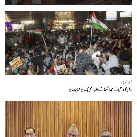
قومی خبریں
راہل گاندھی نے جھارکھنڈ کے طلبہ تحریک کی حمایت کی