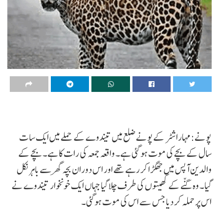
پونے:مہاراشٹر کے پونے ضلع میں تیندوے کے حملے میں ایک سات
سال کے بچے کی موت ہو گئی ہے۔ واقعہ جمعہ کی رات کا ہے۔ بچے کے
والدین آپس میں جھگڑا کر رہے تھے اور اس دوران بچہ گھر سے باہر نکل
گیا۔ وہ گنّے کے کھیتوں کی طرف چلا گیا جہاں ایک خونخوار تیندوے نے
اس پر حملہ کر دیا جس سے اس کی موت ہوگئی۔