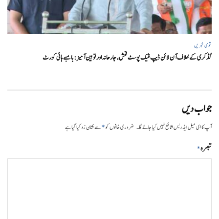
قومی خبریں
گڈکری کے خلاف آن لائن ڈیپ فیک پوسٹ فحش، جارحانہ اور توہین آمیز:بامبے ہائی کورٹ
جواب دیں
*
آپ کا ای میل ایڈریس شائع نہیں کیا جائے گا۔
ضروری خانوں کو
سے نشان زد کیا گیا ہے
تبصرہ
*