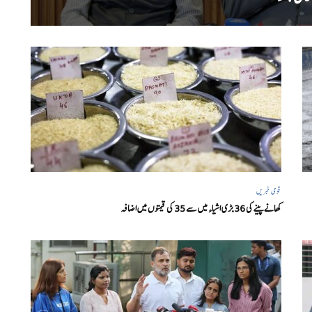
قومی خبریں
کھانے پینے کی 36 بڑی اشیاء میں سے 35 کی قیمتوں میں اضافہ