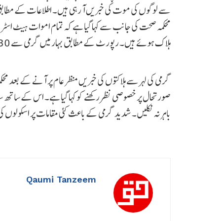
محکمہ صحت کی جانب سے کہا گیا ہے کہ تمام اموات ہیٹ اسٹ
ہلاک ہوئے ہیں۔ رپورٹ کے مطابق بہار میں گرمی سے 30 سے ​​زائد افراد کی موت ہو گئی ہے۔
گرمی کی لہر سے ہلاکتوں کی خبریں منظر عام پر آنے کے بعد مح
صورتحال پر خصوصی نظر رکھنے کو کہا گیا ہے۔ اس کے ساتھ سا
باہر نہ نکلیں۔ شدید گرمی کے باعث کئی مقامات پر اسکولوں کی
Qaumi Tanzeem