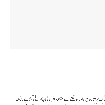
 پریشان ہیں اور لو لگنے سے متعدد افراد کی جان چلی گئی ہے، جبکہ