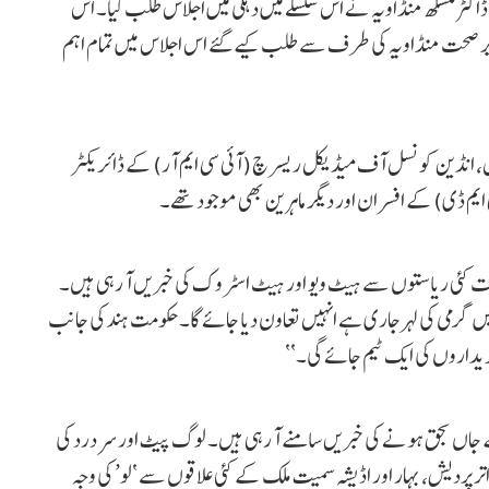
اکٹر منسکھ منڈاویہ نے اس سلسلے میں دہلی میں اجلاس طلب کیا۔ اس
ا۔ وزیر صحت منڈاویہ کی طرف سے طلب کیے گئے اس اجلاس میں تمام اہم
 انڈین کونسل آف میڈیکل ریسرچ (آئی سی ایم آر) کے ڈائریکٹر
ایم ڈی) کے افسران اور دیگر ماہرین بھی موجود تھے۔
ت کئی ریاستوں سے ہیٹ ویو اور ہیٹ اسٹروک کی خبریں آ رہی ہیں۔
 گرمی کی لہر جاری ہے انہیں تعاون دیا جائے گا۔ حکومت ہند کی جانب
یداروں کی ایک ٹیم جائے گی۔‘‘
 جاں بحق ہونے کی خبریں سامنے آ رہی ہیں۔ لوگ پیٹ اور سر درد کی
ر پردیش، بہار اور اڈیشہ سمیت ملک کے کئی علاقوں سے ‘لو’ کی وجہ