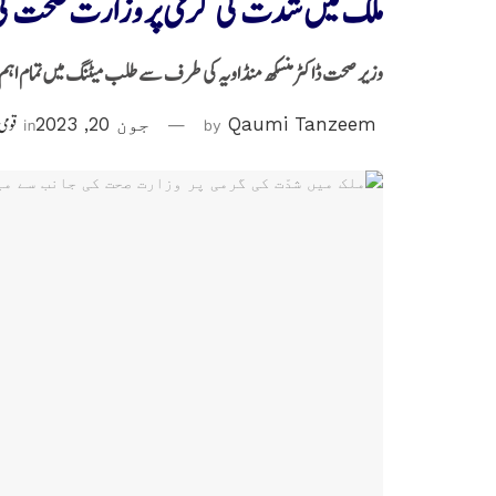
ملک میں شدّت کی گرمی پر وزارت صحت 
وزیر صحت ڈاکٹر منسکھ منڈاویہ کی طرف سے طلب میٹنگ میں تمام اہم
Qaumi Tanzeem
by
جون 20, 2023
in
قومی