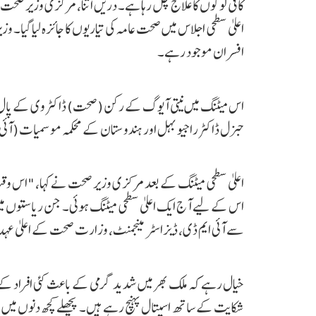
کافی لوگوں کا علاج چل رہا ہے۔ دریں اثنا، مرکزی وزیر صحت ڈ
اعلیٰ سطحی اجلاس میں صحت عامہ کی تیاریوں کا جائزہ لیا گی
افسران موجود رہے۔
اس میٹنگ میں نیتی آیوگ کے رکن (صحت) ڈاکٹر وی کے پال،
جنرل ڈاکٹر راجیو بہل اور ہندوستان کے محکمہ موسمیات (آئی 
اعلیٰ سطحی میٹنگ کے بعد مرکزی وزیر صحت نے کہا، "اس وق
اس کے لیے آج ایک اعلیٰ سطحی میٹنگ ہوئی۔ جن ریاستوں میں
سے آئی ایم ڈی، ڈیزاسٹر مینجمنٹ، وزارت صحت کے اعلیٰ عہد
خیال رہے کہ ملک بھر میں شدید گرمی کے باعث کئی افراد کے
شکایت کے ساتھ اسپتال پہنچ رہے ہیں۔ پچھلے کچھ دنوں میں ات