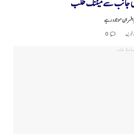
کی جانب سے میٹنگ طلب
 افسران موجود رہے
0
 خبریں