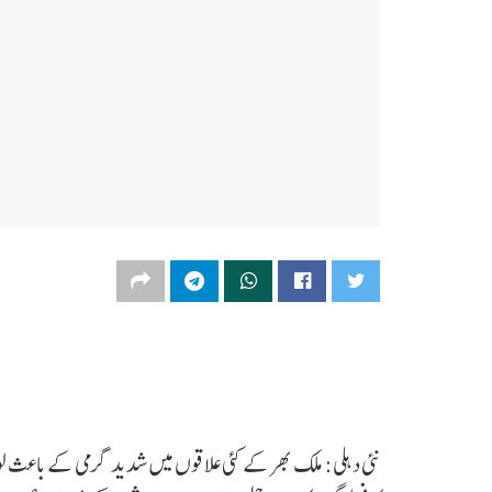
نئی دہلی: ملک بھر کے کئی علاقوں میں شدید گرمی کے باعث لوگ