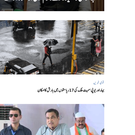
قومی خبریں
بہار اور یو پی سمیت ملک کی 17ریاستوں میں بارش کا امکان