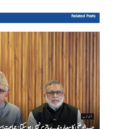
Related
Posts
قومی خبریں
حب الوطنی کا معیار وندے ماترم نہیں ہو سکتا : جماعت اسل