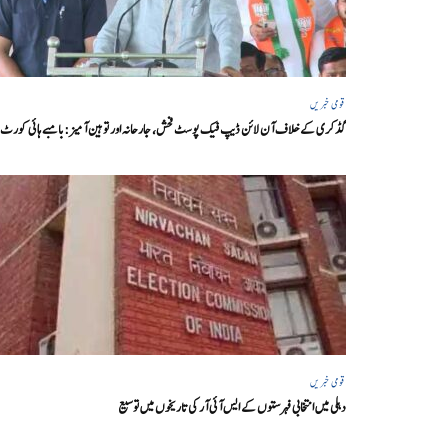
قومی خبریں
گڈکری کے خلاف آن لائن ڈیپ فیک پوسٹ فحش، جارحانہ اور توہین آمیز:بامبے ہائی کورٹ
قومی خبریں
دہلی میں انتخابی فہرستوں کے ایس آئی آر کی تاریخوں میں توسیع