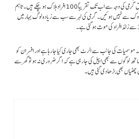
سے لوگوں کی موت کی خبریں آ رہی ہیں۔ اطلاعات کے مطابق گرمی کی وجہ سے اب تک تقریباً 100 افراد ہلاک ہو چکے ہیں۔ تاہم
روک سے نہیں ہوئیں۔ گرمی کی لہر سے سب سے زیادہ لوگ بہار میں
کمہ موسمیات کی جانب سے الرٹ بھی جاری کیا جا رہا ہے اور افسران کو
تھ لوگوں سے بھی اپیل کی جا رہی ہے کہ اگر ضروری نہ ہو تو گھر سے
 چھٹیاں بھی بڑھا دی گئی ہیں۔