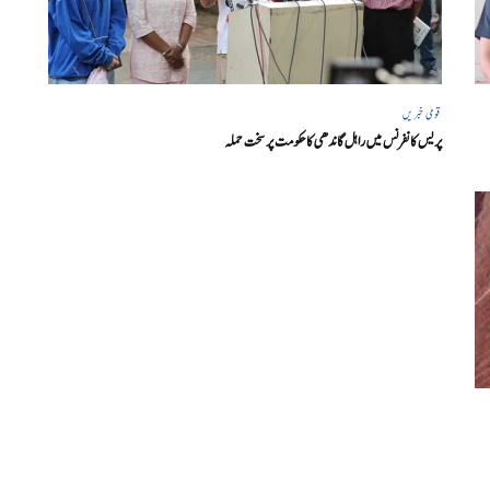
قومی خبریں
پریس کانفرنس میں راہل گاندھی کا حکومت پر سخت حملہ