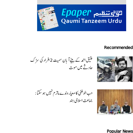
Recommended
عتیق احمد کے بیٹے آبان سمیت 2 افراد کی سڑک
حادثے میں موت
حب الوطنی کا معیار وندے ماترم نہیں ہو سکتا :
جماعت اسلامی ہند
Popular News