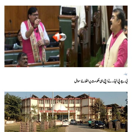
بہار
بی جے پی لیڈر نے اپنی ہی حکومت پر اٹھائے سوال