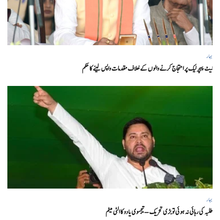
بہار
نیٹ پیپر لیک پر احتجاج کرنے والوں کے خلاف مقدمات واپس لینے کا حکم
بہار
طلبہ کی رہائی نہ ہوئی تو بڑی تحریک – تیجسوی یادو کا الٹی میٹم