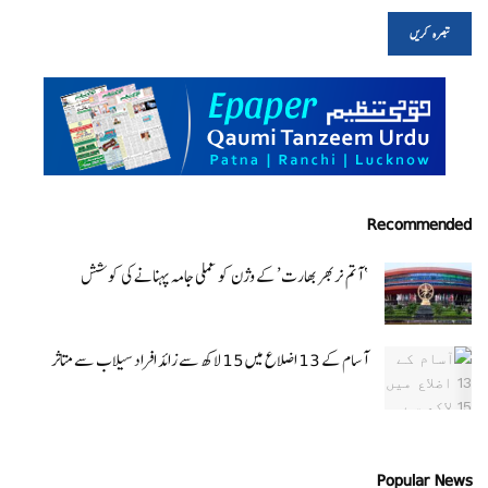
Recommended
‘ آتم نربھر بھارت’ کے وژن کو عملی جامہ پہنانے کی کوشش
آسام کے 13 اضلاع میں 15 لاکھ سے زائد افراد سیلاب سے متاثر
Popular News