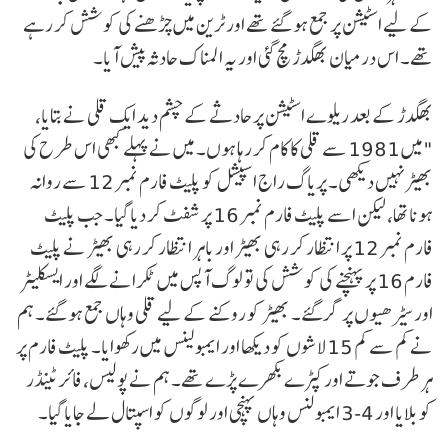
کے لیے اسٹیشن پر جمع ہو گئے تھے اور ٹرین میں چڑھنے کی کوشش کر رہے
تھے۔ اس درمیان بھگدڑ مچ گئی اور یہ المناک حادثہ پیش آیا۔
بھگدڑ کے بعد ریلوے اسٹیشن پر حادثے کے چشم دید ایک قلی نے بتایا،
"میں 1981 سے قلی کا کام کر رہا ہوں۔ میں نے پہلے کبھی اس طرح کی
بھیڑ نہیں دیکھی۔ پریاگ راج اسپیشل کو پلیٹ فارم نمبر 12 سے روانہ
ہونا تھا، لیکن اسے پلیٹ فارم نمبر 16 پر شفٹ کر دیا گیا۔ جب پلیٹ
فارم نمبر 12 پر انتظار کر رہی بھیڑ اور باہر انتظار کر رہی بھیڑ نے پلیٹ
فارم 16 پر پہنچنے کی کوشش کی تو لوگ آپس میں ٹکرانے لگے اور ایسکلیٹر
اور سیڑھیوں پر گر گئے۔ بھیڑ کو روکنے کے لیے قلی وہاں جمع ہو گئے۔ ہم
نے کم سے کم 15 لاشوں کو دیکھا اور ایمبولینس میں رکھوایا۔ پلیٹ فارم پر
ہر طرف جوتے اور کپڑے بکھرے پڑے تھے۔ ہم نے پولیس، فائر ٹینڈر
کو بلایا اور 4-3 ایمبولنس وہاں پہنچی اور لوگوں کو اسپتال لے جایا گیا۔