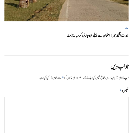
بہار
حیرت انگیزخبر ! امتحان سے پہلے ہی جاری کر دیا ریزلٹ
جواب دیں
*
آپ کا ای میل ایڈریس شائع نہیں کیا جائے گا۔
ضروری خانوں کو
سے نشان زد کیا گیا ہے
تبصرہ
*