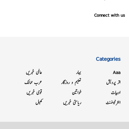
Connect with us
Categories
Aaa
بہار
عالمی خبریں
اتر پردیش
تعلیم و روزگار
عرب ممالک
ادبیات
خواتین
قومی خبریں
انٹرٹینمنٹ
ریاستی خبریں
کھیل