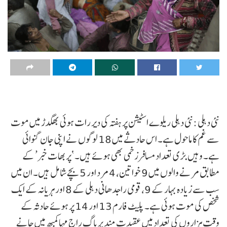
نئی دہلی :نئی دہلی ریلوے اسٹیشن پر ہفتہ کی دیر رات ہوئی بھگدڑ میں موت
سے غم کا ماحول ہے۔ اس حادثے میں 18 لوگوں نے اپنی جان گنوائی
ہے۔ وہیں بڑی تعداد مسافر زخمی بھی ہوئے ہیں۔ ‘پربھات خبر’ کے
مطابق مرنے والوں میں 9 خواتین، 4 مرد اور 5 بچے شامل ہیں۔ ان میں
سب سے زیادہ بہار کے 9، قومی راجدھانی دہلی کے 8 اور ہریانہ کے ایک
شخص کی موت ہوئی ہے۔ پلیٹ فارم 13 اور 14 پر ہوئے حادثہ کے
وقت ہزاروں کی تعداد میں عقیدت مند پریاگ راج مہا کمبھ میں جانے