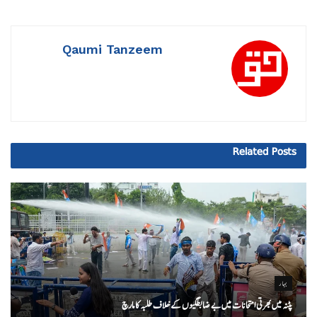
Qaumi Tanzeem
Related
Posts
بہار
پٹنہ میں بھرتی امتحانات میں بے ضابطگیوں کے خلاف طلبہ کا مارچ