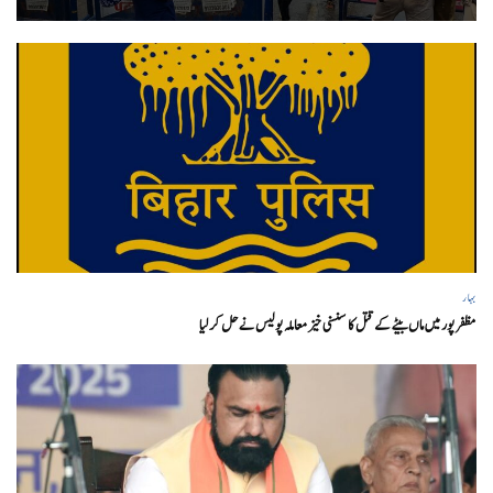
بہار
مظفر پور میں ماں بیٹے کے قتل کا سنسنی خیز معاملہ پولیس نے حل کر لیا