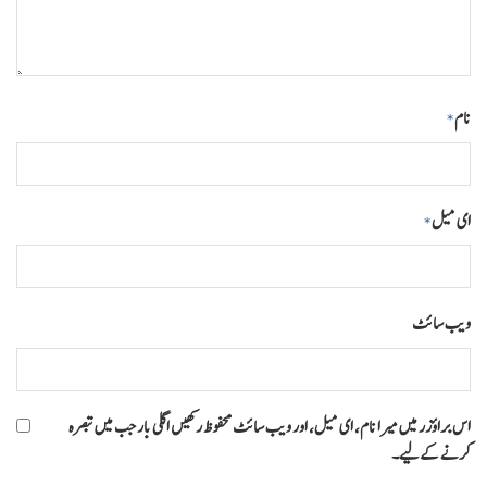
نام
*
ای میل
*
ویب‌ سائٹ
اس براؤزر میں میرا نام، ای میل، اور ویب سائٹ محفوظ رکھیں اگلی بار جب میں تبصرہ
کرنے کےلیے۔